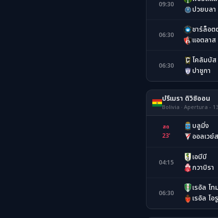
09:30
ปวยบลา
ชาร์ล็อตต
06:30
แอตลาส
โคลัมบัส 
06:30
ปาชูกา
ปรีเมรา ดิวิซิออน
Bolivia · Apertura - 1
บลูมิ่ง
สด
23'
ออลเวย์ส 
เอบีบี
04:15
กวาบิรา
เรอัล โท
06:30
เรอัล โอร