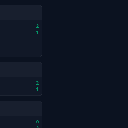
2
1
2
1
0