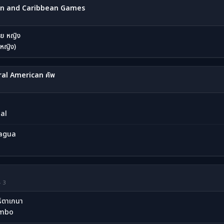
an and Caribbean Games
ีย หญิง
(หญิง)
al American คัพ
al
agua
- 3
ร์ตาเกนา
umbo