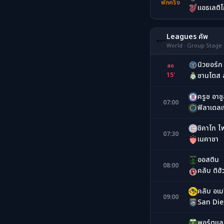
พักครึ่ง
แอธเลติโ
Leagues คัพ
World · Group Stage
นิวยอร์ก ซ
สด
15'
ซานโตส 
ครูซ อาซ
07:00
ฟิลาเดลเ
ชิคาโก ไ
07:30
เนคาซา
ออสติน
08:00
คลับ ติฮั
คลับ อเม
09:00
San Di
พอร์ตแลน