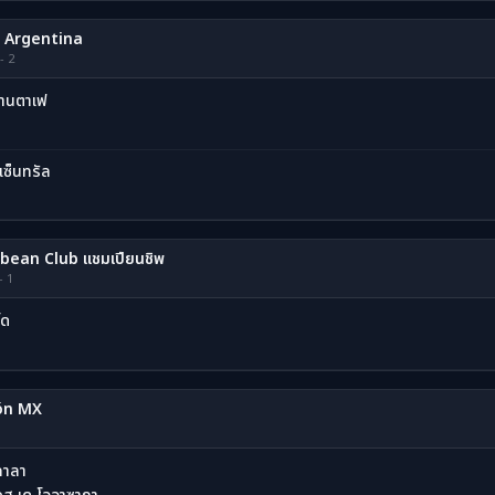
l Argentina
- 2
ซานตาเฟ
เซ็นทรัล
ean Club แชมเปียนชิพ
- 1
โด
ón MX
กาลา