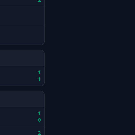
2
1
1
1
0
2