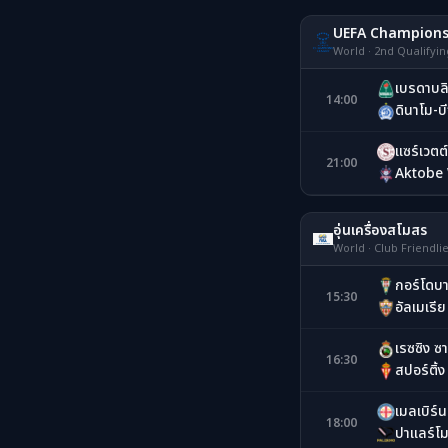
UEFA Champions
World · 2nd Qualifyin
เบรดาบลิ
14:00
ดินาโม-บี
แซร์เวตต์
21:00
Aktobe
อุ่นเครื่องสโมสร
World · Club Friendli
กอร์โดบ
15:30
อัลเมเรีย
เรซซิง ซ
16:30
สปอร์ติ้
เมลเบิร์น 
18:00
ปาแลร์โ