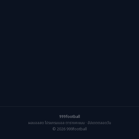
999football
ผลบอลสด โปรแกรมบอล ตารางคะแนน · อัปเดตตลอดวัน
© 2026 999football