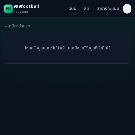
999football
วันนี้
สด
ตารางคะแนน
◐
ผลบอลสด
← กลับหน้าแรก
โหลดข้อมูลแมตช์ไม่สำเร็จ และยังไม่มีข้อมูลที่บันทึกไว้