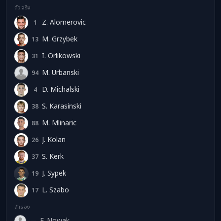
ตัวจริง
Z. Alomerovic
1
ZA
M. Grzybek
13
MG
I. Orlikowski
31
IO
M. Urbanski
94
MU
D. Michalski
4
DM
S. Karasinski
38
SK
M. Mlinaric
88
MM
J. Kolan
26
JK
S. Kerk
37
SK
J. Sypek
19
JS
L. Szabo
17
LS
สำรอง
F. Nowak
—
FN