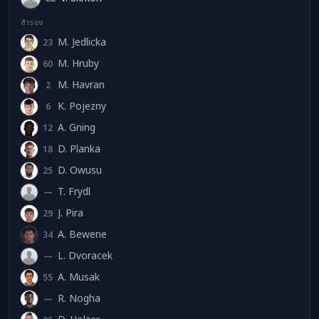
สำรอง
M. Jedlicka
23
MJ
M. Hruby
60
MH
M. Havran
2
MH
K. Pojezny
6
KP
A. Gning
12
AG
D. Planka
18
DP
D. Owusu
25
DO
T. Frydl
—
TF
J. Pira
29
JP
A. Bewene
34
AB
L. Dvoracek
—
LD
A. Musak
55
AM
R. Nogha
—
RN