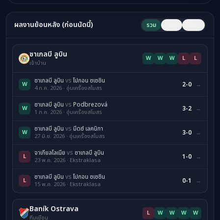
ผลงานย้อนหลัง (ก่อนนัดนี้)
รวม
เหย้า
เยือน
ซาเกลบี ลูบิน
W
W
W
L
L
เจ้าบ้าน
ซาเกลบี ลูบิน
vs
โปกอน ซเซซิน
W
2-0
→
4 ก.ค. 2026 · อุ่นเครื่องสโมสร
ซาเกลบี ลูบิน
vs
Podbrezová
W
3-2
→
1 ก.ค. 2026 · อุ่นเครื่องสโมสร
ซาเกลบี ลูบิน
vs
มีดซ์ เลคนิกา
W
3-0
→
27 มิ.ย. 2026 · อุ่นเครื่องสโมสร
จาเกียลโลเนีย
vs
ซาเกลบี ลูบิน
L
1-0
→
23 พ.ค. 2026 · Ekstraklasa
ซาเกลบี ลูบิน
vs
โปกอน ซเซซิน
L
0-1
→
15 พ.ค. 2026 · Ekstraklasa
Baník Ostrava
L
W
W
W
W
ทีมเยือน