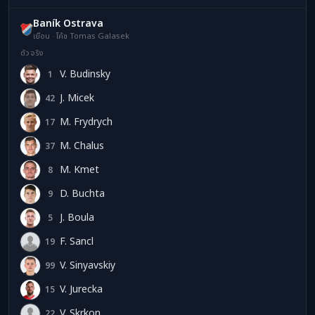
Baník Ostrava
เยือน · โค้ช Tomas Galasek
ตัวจริง
V. Budinsky
1
VB
J. Micek
42
JM
M. Frydrych
17
MF
M. Chalus
37
MC
M. Kmet
8
MK
D. Buchta
9
DB
J. Boula
5
JB
F. Sancl
19
FS
V. Sinyavskiy
99
VS
V. Jurecka
15
VJ
V. Skrkon
22
VS