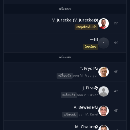
ครึ่งแรก
❌
V. Jurecka (V. Jurecka)
VJ
28'
ยิงจุดโทษไม่เข้า
🟨
—
•
44'
ใบเหลือง
ครึ่งหลัง
🔄
T. Frydl
MF
46'
เปลี่ยนตัว
ออก M. Frydrych
🔄
J. Pira
VS
46'
เปลี่ยนตัว
ออก V. Skrkon
🔄
A. Bewene
MK
46'
เปลี่ยนตัว
ออก M. Kmet
⚽
M. Chalus