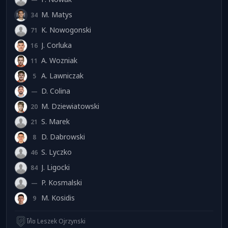
M. Matys
34
MM
K. Nowogonski
71
KN
J. Corluka
16
JC
A. Wozniak
11
AW
A. Lawniczak
5
AL
D. Colina
—
DC
M. Dziewiatowski
20
MD
S. Marek
21
SM
D. Dabrowski
8
DD
S. Lyczko
46
SL
J. Ligocki
84
JL
P. Kosmalski
—
PK
M. Kosidis
9
MK
โค้ช Leszek Ojrzynski