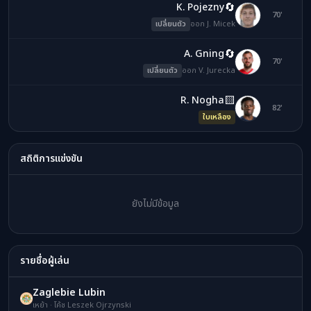
🔄
K. Pojezny
JM
70'
เปลี่ยนตัว
ออก J. Micek
🔄
A. Gning
VJ
70'
เปลี่ยนตัว
ออก V. Jurecka
🟨
R. Nogha
RN
82'
ใบเหลือง
สถิติการแข่งขัน
ยังไม่มีข้อมูล
รายชื่อผู้เล่น
Zaglebie Lubin
เหย้า · โค้ช Leszek Ojrzynski