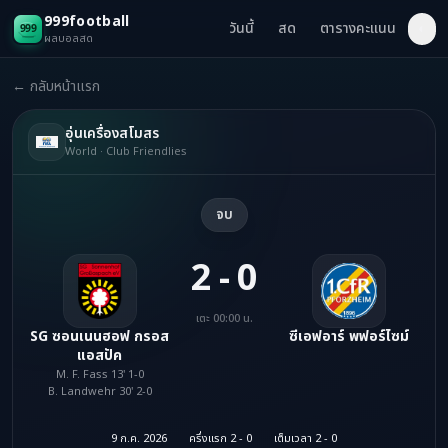
999football
วันนี้
สด
ตารางคะแนน
◐
ผลบอลสด
← กลับหน้าแรก
อุ่นเครื่องสโมสร
World · Club Friendlies
จบ
2 - 0
เตะ 00:00 น.
SG ซอนเนนฮอฟ กรอส
ซีเอฟอาร์ พฟอร์ไซม์
แอสปัค
M. F. Fass 13' 1-0
B. Landwehr 30' 2-0
9 ก.ค. 2026
ครึ่งแรก 2 - 0
เต็มเวลา 2 - 0