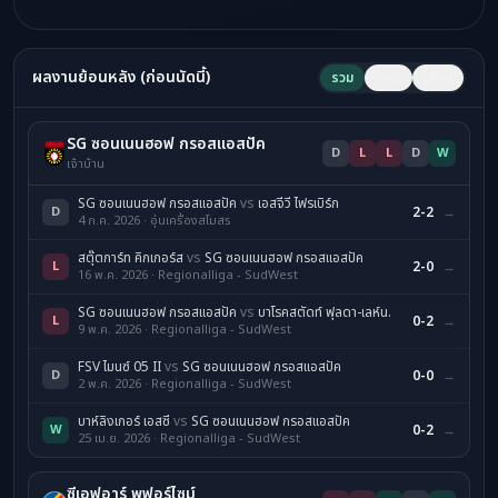
ผลงานย้อนหลัง (ก่อนนัดนี้)
รวม
เหย้า
เยือน
SG ซอนเนนฮอฟ กรอสแอสปัค
D
L
L
D
W
เจ้าบ้าน
SG ซอนเนนฮอฟ กรอสแอสปัค
vs
เอสจีวี ไฟรเบิร์ก
D
2-2
→
4 ก.ค. 2026 · อุ่นเครื่องสโมสร
สตุ๊ตการ์ท คิกเกอร์ส
vs
SG ซอนเนนฮอฟ กรอสแอสปัค
L
2-0
→
16 พ.ค. 2026 · Regionalliga - SudWest
SG ซอนเนนฮอฟ กรอสแอสปัค
vs
บาโรคสตัดท์ ฟุลดา-เลห์น.
L
0-2
→
9 พ.ค. 2026 · Regionalliga - SudWest
FSV ไมนซ์ 05 II
vs
SG ซอนเนนฮอฟ กรอสแอสปัค
D
0-0
→
2 พ.ค. 2026 · Regionalliga - SudWest
บาห์ลิงเกอร์ เอสซี
vs
SG ซอนเนนฮอฟ กรอสแอสปัค
W
0-2
→
25 เม.ย. 2026 · Regionalliga - SudWest
ซีเอฟอาร์ พฟอร์ไซม์