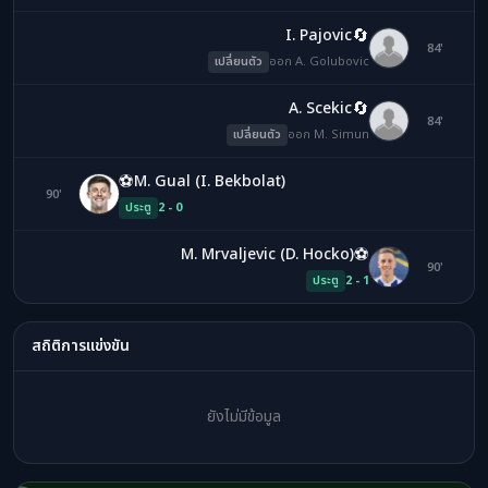
🔄
I. Pajovic
AG
84'
เปลี่ยนตัว
ออก A. Golubovic
🔄
A. Scekic
MS
84'
เปลี่ยนตัว
ออก M. Simun
⚽
M. Gual (I. Bekbolat)
90'
MG
ประตู
2 - 0
⚽
M. Mrvaljevic (D. Hocko)
MM
90'
ประตู
2 - 1
สถิติการแข่งขัน
ยังไม่มีข้อมูล