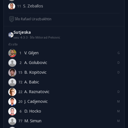
S. Zeballos
11
SZ
โค้ช Rafael Urazbakhtin
Sutjeska
แผน 4-3-3 · โค้ช Milorad Pekovic
ตัวจริง
V. Giljen
1
VG
G
A. Golubovic
2
AG
D
B. Kopitovic
15
BK
D
A. Babic
72
AB
A. Raznatovic
22
AR
D
J. Cadjenovic
20
JC
M
D. Hocko
6
DH
M
M. Simun
77
MS
M