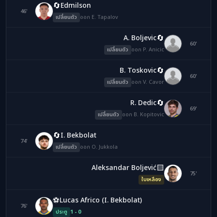
🔄
Edmilson
46'
ET
เปลี่ยนตัว
ออก E. Tapalov
🔄
A. Boljevic
PA
60'
เปลี่ยนตัว
ออก P. Anicic
🔄
B. Toskovic
VC
60'
เปลี่ยนตัว
ออก V. Cavor
🔄
R. Dedic
BK
69'
เปลี่ยนตัว
ออก B. Kopitovic
🔄
I. Bekbolat
74'
OJ
เปลี่ยนตัว
ออก O. Jukkola
🟨
Aleksandar Boljević
AB
75'
ใบเหลือง
⚽
Lucas Africo (I. Bekbolat)
76'
LA
ประตู
1 - 0