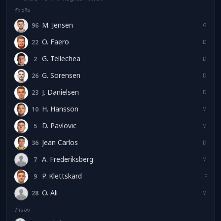
ตัวจริง
M. Jensen
96
MJ
G
O. Faero
22
OF
D
G. Tellechea
2
GT
D
G. Sorensen
26
GS
D
J. Danielsen
23
JD
D
H. Hansson
10
HH
M
D. Pavlovic
5
DP
M
Jean Carlos
36
JC
D
A. Frederiksberg
7
AF
M
P. Klettskard
9
PK
F
O. Ali
28
OA
M
สำรอง