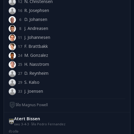
N. Christensen
12
NC
R. Josephsen
16
RJ
D. Johansen
6
DJ
J. Andreasen
8
JA
J. Johannesen
11
JJ
F. Brattbakk
17
FB
M. Gonzalez
24
MG
H. Nasstrom
25
HN
D. Reynheim
27
DR
S. Kalso
29
SK
J. Joensen
33
JJ
โค้ช Magnus Powell
Atert Bissen
แผน 3-4-3 · โค้ช Pedro Fernandez
ตัวจริง