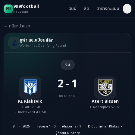
999football
วันนี้
สด
ตารางคะแนน
◐
ผลบอลสด
← กลับหน้าแรก
ยูฟ่า แชมเปียนส์ลีก
World · 1st Qualifying Round
จบ
2 - 1
เตะ 01:45 น.
KI Klaksvik
Atert Bissen
O. Ali 12' 1-0
T. Rodrigues 57' 2-1
P. Klettskard 49' 2-0
8 ก.ค. 2026
ครึ่งแรก 1 - 0
เต็มเวลา 2 - 1
Djúpumýra · Klaksvík
ผู้ตัดสิน D. Stary