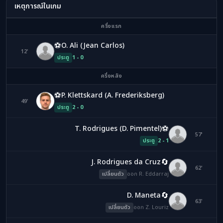
เหตุการณ์ในเกม
ครึ่งแรก
⚽
O. Ali (Jean Carlos)
12'
OA
ประตู
1 - 0
ครึ่งหลัง
⚽
P. Klettskard (A. Frederiksberg)
49'
PK
ประตู
2 - 0
⚽
T. Rodrigues (D. Pimentel)
TR
57'
ประตู
2 - 1
🔄
J. Rodrigues da Cruz
RE
62'
เปลี่ยนตัว
ออก R. Eddarraj
🔄
D. Maneta
ZL
63'
เปลี่ยนตัว
ออก Z. Louriz