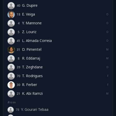
G. Dupire
40
GD
E. Veiga
18
EV
D
Y. Mannone
4
YM
D
Z. Louriz
5
ZL
D
L. Almada Correia
41
LA
D
D. Pimentel
31
DP
M
R. Eddarraj
8
RE
M
T. Zeghdane
39
TZ
D
T. Rodrigues
70
TR
F
R. Ferber
30
RF
F
K. Abi Ramzi
21
KA
M
สำรอง
Y. Gourari Tebaa
78
YG