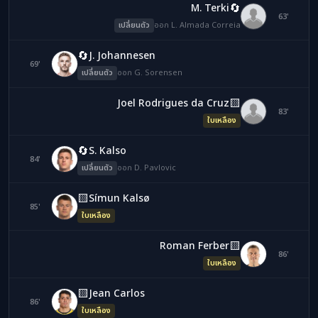
🔄
M. Terki
LA
63'
เปลี่ยนตัว
ออก L. Almada Correia
🔄
J. Johannesen
69'
GS
เปลี่ยนตัว
ออก G. Sorensen
🟨
Joel Rodrigues da Cruz
JR
83'
ใบเหลือง
🔄
S. Kalso
84'
DP
เปลี่ยนตัว
ออก D. Pavlovic
🟨
Símun Kalsø
85'
SK
ใบเหลือง
🟨
Roman Ferber
RF
86'
ใบเหลือง
🟨
Jean Carlos
86'
JC
ใบเหลือง