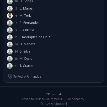
H. Lopes
88
HL
L. Marasi
3
LM
M. Terki
6
MT
R. Fernandes
7
RF
L. Correia
9
LC
J. Rodrigues da Cruz
11
JR
D. Maneta
14
DM
B. Silva
24
BS
M. Djalo
35
MD
T. Crame
71
TC
โค้ช Pedro Fernandez
999football
ผลบอลสด โปรแกรมบอล ตารางคะแนน · อัปเดตตลอดวัน
© 2026 999football