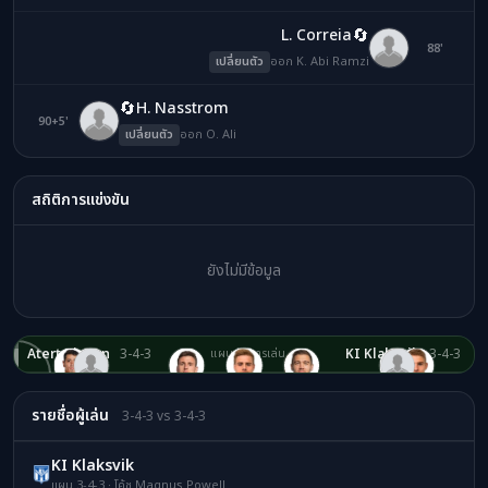
🔄
L. Correia
KA
88'
เปลี่ยนตัว
ออก K. Abi Ramzi
🔄
H. Nasstrom
90+5'
OA
เปลี่ยนตัว
ออก O. Ali
สถิติการแข่งขัน
ยังไม่มีข้อมูล
Atert Bissen
3-4-3
KI Klaksvik
3-4-3
แผนผังการเล่น
TZ
JC
OA
GS
KA
ZL
DP
RE
GD
YM
GT
MJ
PK
RF
DP
HH
TR
OF
AF
EV
LA
JD
39.Zeghdane
36.Carlos
26.Sorensen
21.Ramzi
5.Louriz
28.Ali
8.Eddarraj
5.Pavlovic
9.Klettskard
4.Mannone
2.Tellechea
40.Dupire
96.Jensen
30.Ferber
31.Pimentel
10.Hansson
7.Frederiksberg
70.Rodrigues
22.Faero
18.Veiga
23.Danielsen
41.Correia
รายชื่อผู้เล่น
3-4-3 vs 3-4-3
KI Klaksvik
แผน 3-4-3 · โค้ช Magnus Powell