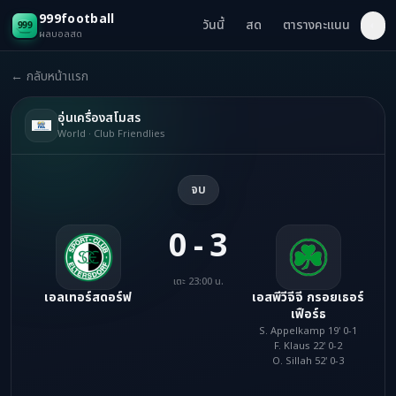
999football
วันนี้
สด
ตารางคะแนน
◐
ผลบอลสด
← กลับหน้าแรก
อุ่นเครื่องสโมสร
World · Club Friendlies
จบ
0 - 3
เตะ 23:00 น.
เอลเทอร์สดอร์ฟ
เอสพีวีจีจี กรอยเธอร์
เฟือร์ธ
S. Appelkamp 19' 0-1
F. Klaus 22' 0-2
O. Sillah 52' 0-3