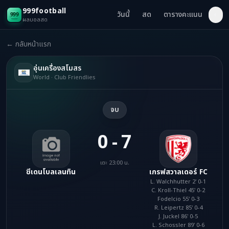
999football
วันนี้
สด
ตารางคะแนน
◐
ผลบอลสด
← กลับหน้าแรก
อุ่นเครื่องสโมสร
World · Club Friendlies
จบ
0 - 7
เตะ 23:00 น.
ซีเดนโบลเลนทิน
เกรฟสวาลเดอร์ FC
L. Walchhutter 2' 0-1
C. Kroll-Thiel 45' 0-2
Fodelcio 55' 0-3
R. Leipertz 85' 0-4
J. Juckel 86' 0-5
L. Schossler 89' 0-6