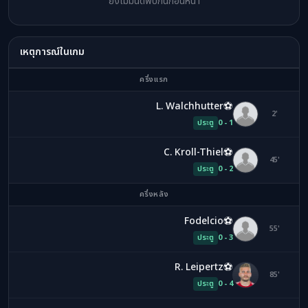
ยังไม่มีนัดพบกันก่อนหน้า
เหตุการณ์ในเกม
ครึ่งแรก
⚽
L. Walchhutter
LW
2'
ประตู
0 - 1
⚽
C. Kroll-Thiel
CK
45'
ประตู
0 - 2
ครึ่งหลัง
⚽
Fodelcio
F
55'
ประตู
0 - 3
⚽
R. Leipertz
RL
85'
ประตู
0 - 4