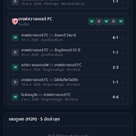
D
1-1
→
25 เม.ย. 2026 · Oberliga - Nordost-Nord
เกรฟสวาลเดอร์ FC
W
D
W
D
W
ทีมเยือน
เกรฟสวาลเดอร์ FC
vs
อันเคอร์ วิสมาร์
W
6-1
→
4 ก.ค. 2026 · อุ่นเครื่องสโมสร
เกรฟสวาลเดอร์ FC
vs
ฮัมบูร์กเกอร์ SV II
D
1-1
→
4 ก.ค. 2026 · อุ่นเครื่องสโมสร
แฮร์ธา เซเลนดอร์ฟ
vs
เกรฟสวาลเดอร์ FC
W
2-3
→
16 พ.ค. 2026 · Regionalliga - Nordost
เกรฟสวาลเดอร์ FC
vs
โลโคโมทีฟ ไลป์ซิก
D
1-1
→
10 พ.ค. 2026 · Regionalliga - Nordost
ไอล์เลนบูร์ก
vs
เกรฟสวาลเดอร์ FC
W
0-6
→
2 พ.ค. 2026 · Regionalliga - Nordost
เฮดทูเฮด (H2H) · 5 นัดล่าสุด