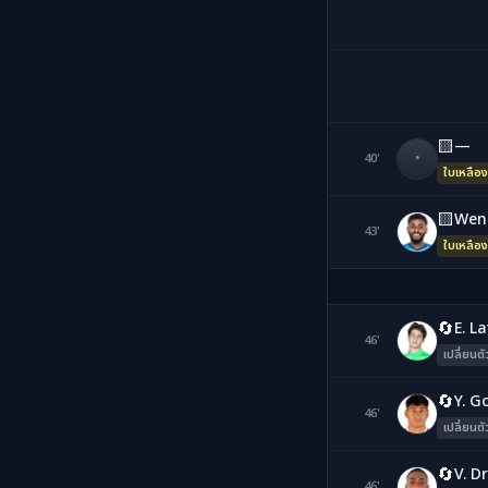
🟨
—
40'
•
ใบเหลือง
🟨
Wen
43'
W
ใบเหลือง
🔄
E. L
46'
BM
เปลี่ยนตั
🔄
Y. G
46'
RV
เปลี่ยนตั
🔄
V. D
46'
KA