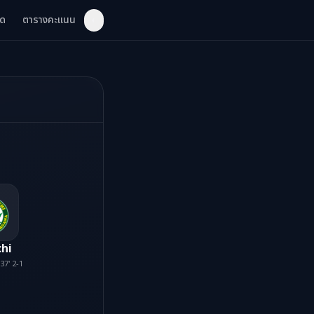
ด
ตารางคะแนน
◐
hi
37' 2-1