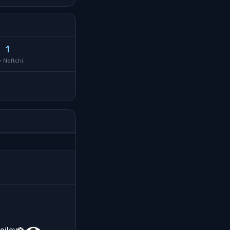
1
ะ Neftchi