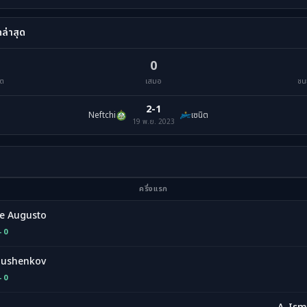
ดล่าสุด
0
ิต
เสมอ
ชน
2-1
Neftchi
เซนิต
19 พ.ย. 2023
ครึ่งแรก
pe Augusto
- 0
lushenkov
- 0