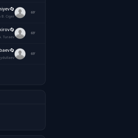
🔄
niyev
BC
69'
 B. Ciger
🔄
kirov
AT
69'
A. Turaev
🔄
nbaev
MU
69'
ydullaev