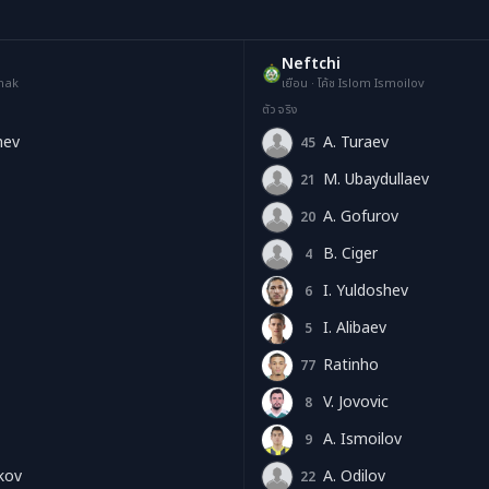
Neftchi
emak
เยือน · โค้ช Islom Ismoilov
ตัวจริง
hev
A. Turaev
45
AT
M. Ubaydullaev
21
MU
A. Gofurov
20
AG
B. Ciger
4
BC
I. Yuldoshev
6
IY
I. Alibaev
5
IA
Ratinho
77
R
V. Jovovic
8
VJ
A. Ismoilov
9
AI
kov
A. Odilov
22
AO