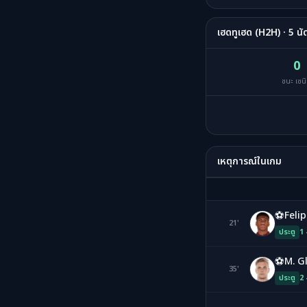
เฮดทูเฮด (H2H) · 5 นั
0
ชนะ เซน
เหตุการณ์ในเกม
⚽
Feli
21'
FA
ประตู
1 
⚽
M. G
35'
MG
ประตู
2 