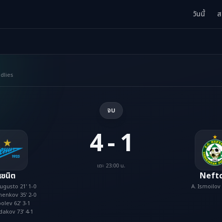
วันนี้
ส
ndlies
จบ
4 - 1
เตะ 23:00 น.
เซนิต
Neftc
ugusto 21' 1-0
A. Ismoilov 
henkov 35' 2-0
olev 62' 3-1
dakov 73' 4-1