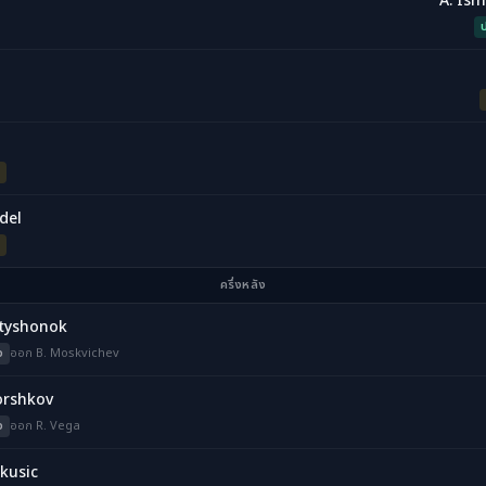
A. Ism
ป
del
ครึ่งหลัง
atyshonok
ว
ออก B. Moskvichev
orshkov
ว
ออก R. Vega
rkusic