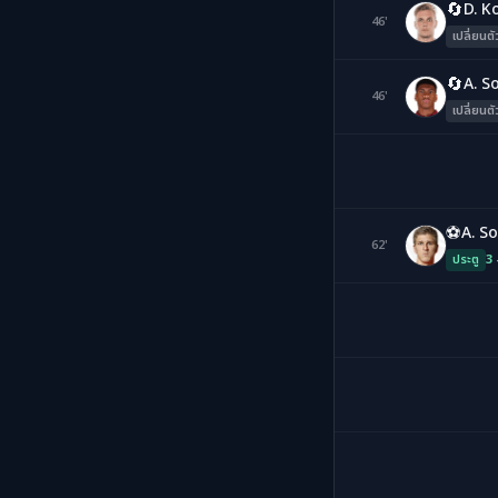
🔄
D. K
46'
MG
เปลี่ยนตั
🔄
A. S
46'
FA
เปลี่ยนตั
⚽
A. S
62'
AS
ประตู
3 