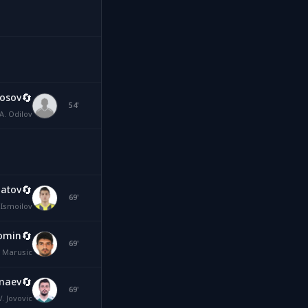
🔄
yosov
AO
54'
A. Odilov
🔄
latov
AI
69'
 Ismoilov
🔄
Fomin
ZM
69'
. Marusic
🔄
umaev
VJ
69'
. Jovovic