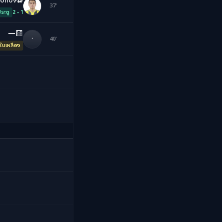
⚽
oilov
AI
37'
ระตู
2 - 1
🟨
—
•
40'
ใบเหลือง