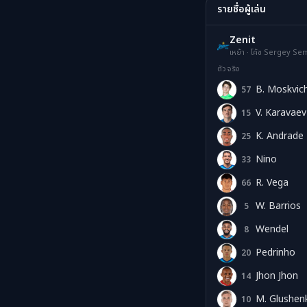
รายชื่อผู้เล่น
Zenit
เหย้า · โค้ช Sergey S
ตัวจริง
B. Moskvic
57
BM
V. Karavaev
15
VK
K. Andrade
25
KA
Nino
33
N
R. Vega
66
RV
W. Barrios
5
WB
Wendel
8
W
Pedrinho
20
P
Jhon Jhon
14
JJ
M. Glushen
10
MG