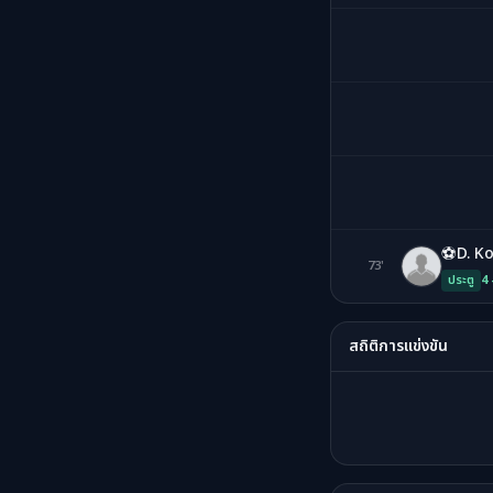
⚽
D. K
73'
DK
ประตู
4 
สถิติการแข่งขัน