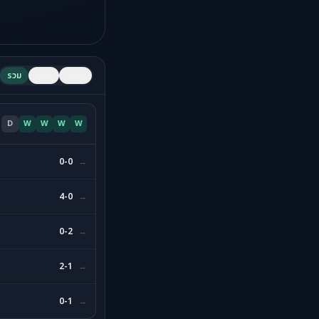
รวม
เหย้า
เยือน
D
W
W
W
W
0-0
→
4-0
→
0-2
→
2-1
→
0-1
→