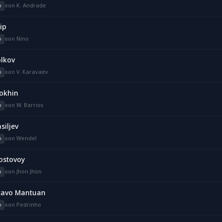
ว
ออก K. Andrade
lip
ว
ออก Nino
olkov
ว
ออก V. Karavaev
rokhin
ว
ออก W. Barrios
siljev
ว
ออก Wendel
ostovoy
ว
ออก Jhon Jhon
tavo Mantuan
ว
ออก Pedrinho