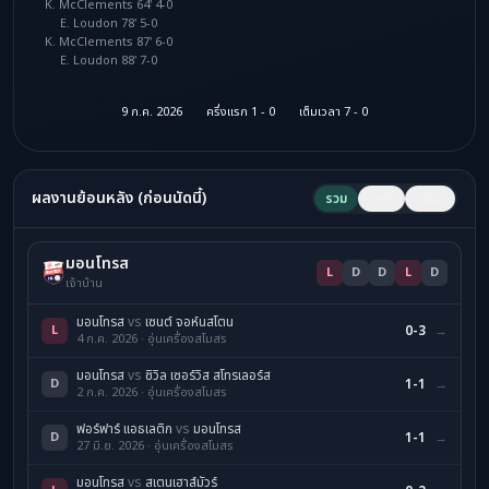
K. McClements 64' 4-0
E. Loudon 78' 5-0
K. McClements 87' 6-0
E. Loudon 88' 7-0
9 ก.ค. 2026
ครึ่งแรก 1 - 0
เต็มเวลา 7 - 0
ผลงานย้อนหลัง (ก่อนนัดนี้)
รวม
เหย้า
เยือน
มอนโทรส
L
D
D
L
D
เจ้าบ้าน
มอนโทรส
vs
เซนต์ จอห์นสโตน
L
0-3
→
4 ก.ค. 2026 · อุ่นเครื่องสโมสร
มอนโทรส
vs
ซิวิล เซอร์วิส สโทรเลอร์ส
D
1-1
→
2 ก.ค. 2026 · อุ่นเครื่องสโมสร
ฟอร์ฟาร์ แอธเลติก
vs
มอนโทรส
D
1-1
→
27 มิ.ย. 2026 · อุ่นเครื่องสโมสร
มอนโทรส
vs
สเตนเฮาส์มัวร์