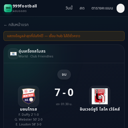
999football
วันนี้
สด
ตารางคะแนน
◐
ผลบอลสด
← กลับหน้าแรก
แสดงข้อมูลล่าสุดที่บันทึกไว้ — เชื่อม hub ไม่ได้ชั่วคราว
อุ่นเครื่องสโมสร
World · Club Friendlies
จบ
7 - 0
เตะ 01:30 น.
มอนโทรส
อินเวอร์ยูรี โลโค เวิร์คส์
F. Duffy 2' 1-0
G. Webster 50' 2-0
E. Loudon 58' 3-0