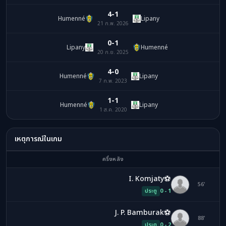
4-1
Humenné
Lipany
21 ก.พ. 2026
0-1
Lipany
Humenné
20 ก.ย. 2025
4-0
Humenné
Lipany
7 ก.พ. 2023
1-1
Humenné
Lipany
1 ส.ค. 2020
เหตุการณ์ในเกม
ครึ่งหลัง
⚽
I. Komjaty
IK
56'
ประตู
0 - 1
⚽
J. P. Bamburak
JP
88'
ประตู
0 - 2