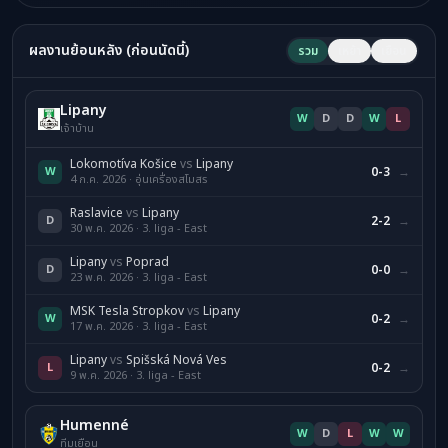
ผลงานย้อนหลัง (ก่อนนัดนี้)
รวม
เหย้า
เยือน
Lipany
W
D
D
W
L
เจ้าบ้าน
Lokomotíva Košice
vs
Lipany
W
0-3
→
4 ก.ค. 2026 · อุ่นเครื่องสโมสร
Raslavice
vs
Lipany
D
2-2
→
30 พ.ค. 2026 · 3. liga - East
Lipany
vs
Poprad
D
0-0
→
23 พ.ค. 2026 · 3. liga - East
MSK Tesla Stropkov
vs
Lipany
W
0-2
→
17 พ.ค. 2026 · 3. liga - East
Lipany
vs
Spišská Nová Ves
L
0-2
→
9 พ.ค. 2026 · 3. liga - East
Humenné
W
D
L
W
W
ทีมเยือน