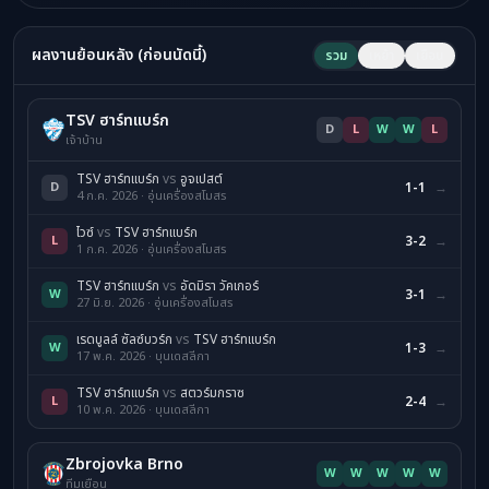
ผลงานย้อนหลัง (ก่อนนัดนี้)
รวม
เหย้า
เยือน
TSV ฮาร์ทแบร์ก
D
L
W
W
L
เจ้าบ้าน
TSV ฮาร์ทแบร์ก
vs
อูจเปสต์
D
1-1
→
4 ก.ค. 2026 · อุ่นเครื่องสโมสร
ไวซ์
vs
TSV ฮาร์ทแบร์ก
L
3-2
→
1 ก.ค. 2026 · อุ่นเครื่องสโมสร
TSV ฮาร์ทแบร์ก
vs
อัดมิรา วัคเกอร์
W
3-1
→
27 มิ.ย. 2026 · อุ่นเครื่องสโมสร
เรดบูลล์ ซัลซ์บวร์ก
vs
TSV ฮาร์ทแบร์ก
W
1-3
→
17 พ.ค. 2026 · บุนเดสลีกา
TSV ฮาร์ทแบร์ก
vs
สตวร์มกราซ
L
2-4
→
10 พ.ค. 2026 · บุนเดสลีกา
Zbrojovka Brno
W
W
W
W
W
ทีมเยือน