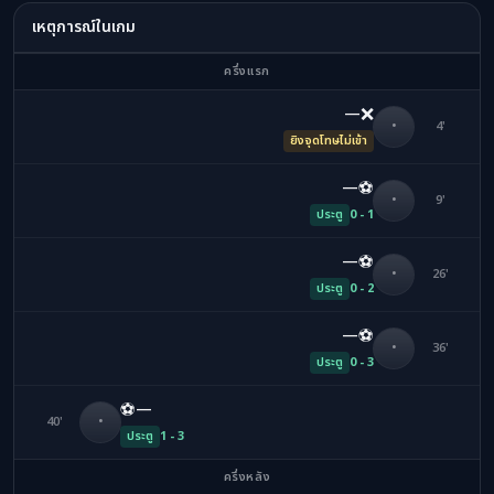
เหตุการณ์ในเกม
ครึ่งแรก
❌
—
•
4'
ยิงจุดโทษไม่เข้า
⚽
—
•
9'
ประตู
0 - 1
⚽
—
•
26'
ประตู
0 - 2
⚽
—
•
36'
ประตู
0 - 3
⚽
—
40'
•
ประตู
1 - 3
ครึ่งหลัง