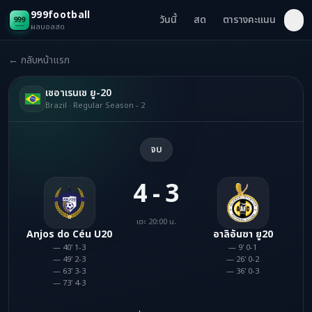
999football
วันนี้
สด
ตารางคะแนน
◐
ผลบอลสด
← กลับหน้าแรก
เซอาเรนเซ ยู-20
Brazil · Regular Season - 2
จบ
4 - 3
เตะ 20:00 น.
Anjos do Céu U20
อาลิอันซา ยู20
— 40' 1-3
— 9' 0-1
— 49' 2-3
— 26' 0-2
— 63' 3-3
— 36' 0-3
— 73' 4-3