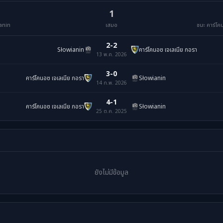
1
anin
เสมอ
ชนะ คาร์โค
2-2
Słowianin
คาร์โคนอซ เจเลเนีย กอรา
13 พ.ค. 2026
3-0
คาร์โคนอซ เจเลเนีย กอรา
Słowianin
14 ก.พ. 2026
4-1
คาร์โคนอซ เจเลเนีย กอรา
Słowianin
25 ต.ค. 2025
ยังไม่มีข้อมูล