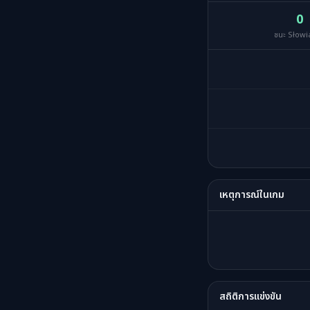
0
ชนะ Słowi
เหตุการณ์ในเกม
สถิติการแข่งขัน